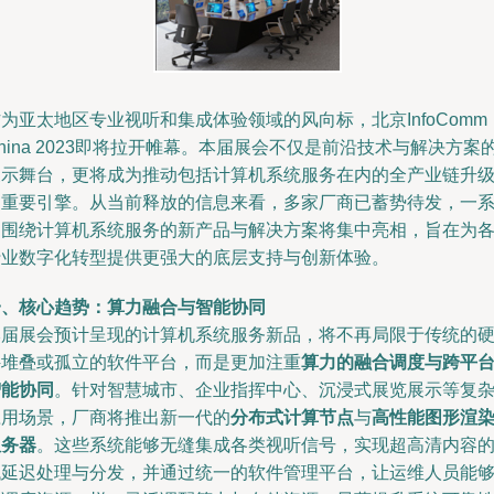
为亚太地区专业视听和集成体验领域的风向标，北京InfoComm
hina 2023即将拉开帷幕。本届展会不仅是前沿技术与解决方案
展示舞台，更将成为推动包括计算机系统服务在内的全产业链升
的重要引擎。从当前释放的信息来看，多家厂商已蓄势待发，一
列围绕计算机系统服务的新产品与解决方案将集中亮相，旨在为
行业数字化转型提供更强大的底层支持与创新体验。
一、核心趋势：算力融合与智能协同
本届展会预计呈现的计算机系统服务新品，将不再局限于传统的
件堆叠或孤立的软件平台，而是更加注重
算力的融合调度与跨平
智能协同
。针对智慧城市、企业指挥中心、沉浸式展览展示等复
应用场景，厂商将推出新一代的
分布式计算节点
与
高性能图形渲
服务器
。这些系统能够无缝集成各类视听信号，实现超高清内容
低延迟处理与分发，并通过统一的软件管理平台，让运维人员能