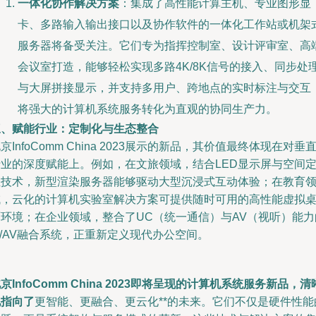
一体化协作解决方案
：集成了高性能计算主机、专业图形显
卡、多路输入输出接口以及协作软件的一体化工作站或机架
服务器将备受关注。它们专为指挥控制室、设计评审室、高
会议室打造，能够轻松实现多路4K/8K信号的接入、同步处
与大屏拼接显示，并支持多用户、跨地点的实时标注与交互
将强大的计算机系统服务转化为直观的协同生产力。
三、赋能行业：定制化与生态整合
京InfoComm China 2023展示的新品，其价值最终体现在对垂
行业的深度赋能上。例如，在文旅领域，结合LED显示屏与空间
位技术，新型渲染服务器能够驱动大型沉浸式互动体验；在教育
域，云化的计算机实验室解决方案可提供随时可用的高性能虚拟
面环境；在企业领域，整合了UC（统一通信）与AV（视听）能力
T/AV融合系统，正重新定义现代办公空间。
京InfoComm China 2023即将呈现的计算机系统服务新品，清
地指向了
更智能、更融合、更云化**的未来。它们不仅是硬件性能